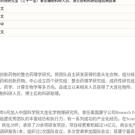
合药物研究室（三十一室）事业编制科研人员、博士后和科研助理招聘启事
正文
正文
行中
正文
创新药物的整合药理学研究。将团队自主研发获得的苗头化合物、组分结
药和创新药物。中心设立四个研究组：整合药理学研究组、成药性研究组
、药学、计算生物学等多方向。自成立以来相关人员获得了大连化物所、
制科研人员、博士后和科研助理。
6月加入中国科学院大连化学物理研究所。曾任美国康宁公司Research 
的丰富经历和执行力，有一系列成功的产业化经历。在Science、Nat. Chem
，转化28件；承担了20余项研发项目，项目经费累积超过14亿元，商业化
研报告1本；组织过2次国际会议，多次受邀参加国际会议；获康宁最高创新奖“S