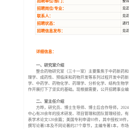
招聘单位/部门：
整
招聘岗位/专业：
见
联系人：
见
招聘状态：
进
招聘信息发布：
见
详细信息：
一、研究室介绍
整合药物研究室（三十一室）主要集焦于中药新药和
理学、成药性、预临床和药物开发等系列过程开发中药新
学、中药学、药物化学、药理学、分析化学、结构生物学
作开展打下了坚实的基础。现根据需要，公开招聘事业编
二、室主任
介绍
方晔，研究员、博士生导师、博士后合作导师，2024年
中心有20余年的技术研发、项目管理和团队管理经验，有组建优秀团队
表学术论文120余篇；美国专利申请93件，其中授权38件
撰写论著1本及不同论著的27个章节，主编专著1本，市场调